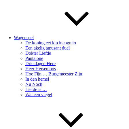
Wagenspel
De koning eet kip incognito
Een akelig amusant duel
Dokter Liefde
Pantalone
Drie dagen Here
Heer Hersenloos
Hoe Fijn … Burgemeester Zijn
In den hemel
Nu Noch
Liefde is …
Wat een vlegel