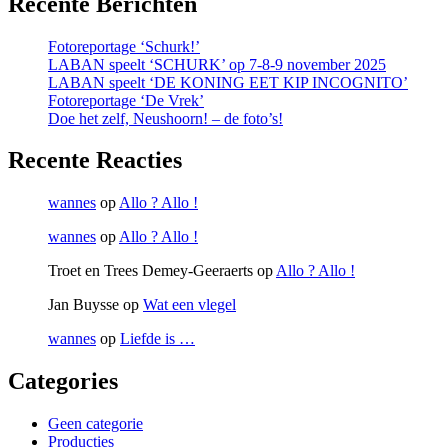
Recente Berichten
Fotoreportage ‘Schurk!’
LABAN speelt ‘SCHURK’ op 7-8-9 november 2025
LABAN speelt ‘DE KONING EET KIP INCOGNITO’
Fotoreportage ‘De Vrek’
Doe het zelf, Neushoorn! – de foto’s!
Recente Reacties
wannes
op
Allo ? Allo !
wannes
op
Allo ? Allo !
Troet en Trees Demey-Geeraerts
op
Allo ? Allo !
Jan Buysse
op
Wat een vlegel
wannes
op
Liefde is …
Categories
Geen categorie
Producties