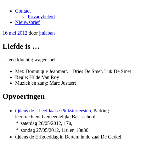
Contact
Privacybeleid
Nieuwsbrief
Geplaatst
16 mei 2012
door
jmlaban
op
Liefde is …
… een kluchtig wagenspel.
Met: Dominique Jeanmart, Dries De Smet, Luk De Smet
Regie: Hilde Van Roy
Muziek en zang: Marc Justaert
Opvoeringen
tijdens de Leefdaalse Pinksterfeesten,
Parking
leerkrachten, Gemeentelijke Basisschool,
*
zaterdag 26/05/2012, 17u,
*
zondag 27/05/2012, 11u en 18u30
tijdens de Erfgoeddag in Bertem in de zaal De Cerkel.