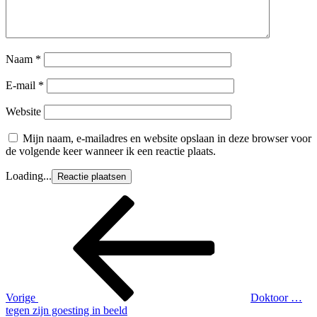
Naam
*
E-mail
*
Website
Mijn naam, e-mailadres en website opslaan in deze browser voor
de volgende keer wanneer ik een reactie plaats.
Loading...
Berichtnavigatie
Vorig
bericht
Vorige
Doktoor …
tegen zijn goesting in beeld