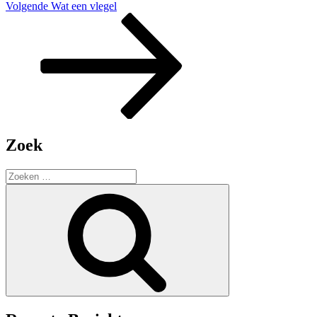
Volgend
Volgende
Wat een vlegel
bericht
Zoek
Zoeken
naar:
Zoeken