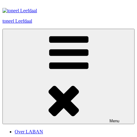
Spring
naar
de
toneel Leefdaal
inhoud
Menu
Over LABAN