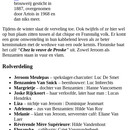
brouwerij gesticht in
1887, overgenomen
door Artois in 1968 en
dan niks meer.
Tijdens de winter slaat de verveling toe. Ook twijfels of ze hier wel
op hun plaats zitten tussen al dat chique en Franstalig volk. Er komt
een grote omwenteling in hun kabbelend leven als ze beter
kennismaken met de weduwe van een oude kennis. Floranske baat
het café
“
Chez la veuve de Proske
”
uit. Zowel Jeroom als
Benzamien staan in vuur en vlam.
Rolverdeling
Jeroom Meulepas
– spekslager-charcutier: Luc De Smet
Benzamien Van Snick
– beenhouwer: Luc Imbrechts
Margrietje
– dochter van Benzamien : Hanne Vancoetsem
Joske Rijckoort
– haar verloofde, later haar man : Lucas
Hendrikx
Liza
– nichtje van Jeroom : Dominique Jeanmart
Adrienne
– zus van Benzamien: Hilde Van Roy
Melanie
– klant van Jeroom, serveerster café: Eliane Van
Laer
Révérende Mère Supérieure
: Hilde Vandenhout
Floranske
– cafébazin: Griet Vangrunderbeek