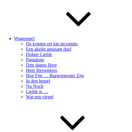
Wagenspel
De koning eet kip incognito
Een akelig amusant duel
Dokter Liefde
Pantalone
Drie dagen Here
Heer Hersenloos
Hoe Fijn … Burgemeester Zijn
In den hemel
Nu Noch
Liefde is …
Wat een vlegel