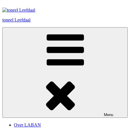
Spring
naar
de
toneel Leefdaal
inhoud
Menu
Over LABAN