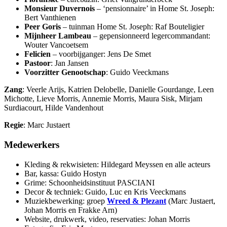
Monsieur Duvernois
– ‘pensionnaire’ in Home St. Joseph:
Bert Vanthienen
Peer Goris
– tuinman Home St. Joseph: Raf Bouteligier
Mijnheer Lambeau
– gepensionneerd legercommandant:
Wouter Vancoetsem
Felicien
– voorbijganger: Jens De Smet
Pastoor
: Jan Jansen
Voorzitter Genootschap
: Guido Veeckmans
Zang
: Veerle Arijs, Katrien Delobelle, Danielle Gourdange, Leen
Michotte, Lieve Morris, Annemie Morris, Maura Sisk, Mirjam
Surdiacourt, Hilde Vandenhout
Regie
: Marc Justaert
Medewerkers
Kleding & rekwisieten: Hildegard Meyssen en alle acteurs
Bar, kassa: Guido Hostyn
Grime: Schoonheidsinstituut PASCIANI
Decor & techniek: Guido, Luc en Kris Veeckmans
Muziekbewerking: groep
Wreed & Plezant
(Marc Justaert,
Johan Morris en Frakke Arn)
Website, drukwerk, video, reservaties: Johan Morris